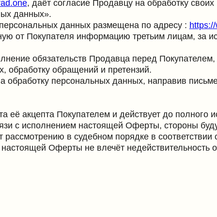
акцепта Покупателем и действует до полного исполнения о
 исполнением настоящей Оферты, стороны будут стремитьс
отрению в судебном порядке в соответствии с законодате
оящей Оферты не влечёт недействительность остальных по
Разделы каталога
Разделы сайт
Протеин
О бренде
Коллаген
Оплата и
Биодобавки
доставка
Wellness-аксессуары
Контакты
Боксы
Сотрудничест
Акции
Качество