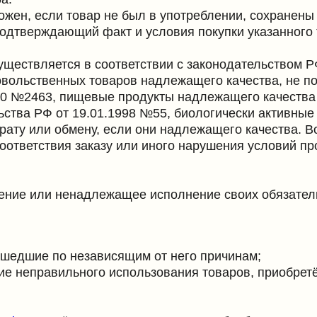
ли обмену, если они надлежащего качества. Возврат возм
ствия заказу или иного нарушения условий продажи.
 или ненадлежащее исполнение своих обязательств по наст
ие по независящим от него причинам;
авильного использования товаров, приобретённых в интер
e
, даёт согласие Продавцу на обработку своих персональны
нных».
нальных данных размещена по адресу :
https://www.trad.one
т Покупателя информацию третьим лицам, за исключением 
 обязательств Продавца перед Покупателем, включая обра
аботку обращений и претензий.
бработку персональных данных, направив письменное уведо