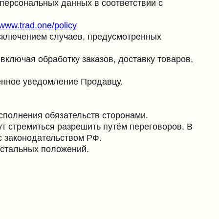
бязательств сторонами.
я разрешить путём переговоров. В
льством РФ.
ложений.
а
во