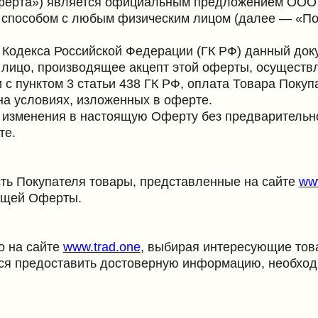
екса Российской Федерации (ГК РФ) данный документ являет
производящее акцепт этой оферты, осуществляет оплату Т
ктом 3 статьи 438 ГК РФ, оплата Товара Покупателем явля
овиях, изложенных в оферте.
енения в настоящую Оферту без предварительного уведомл
купателя товары, представленные на сайте
www.trad.one
, 
Оферты.
айте
www.trad.one
, выбирая интересующие товары и запол
едоставить достоверную информацию, необходимую для ис
вия, возникшие в результате предоставления Покупателем 