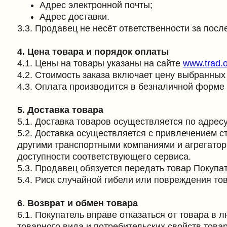
4.1. Цены на товары указаны на сайте
www.trad.one
и м
4.2. Стоимость заказа включает цену выбранных товаро
4.3. Оплата производится в безналичной форме с исп
5. Доставка товара
5.1. Доставка товаров осуществляется по адресу, указ
5.2. Доставка осуществляется с привлечением сторонн
другими транспортными компаниями и агрегаторами дос
доступности соответствующего сервиса.
5.3. Продавец обязуется передать товар Покупателю 
5.4. Риск случайной гибели или повреждения товара 
6. Возврат и обмен товара
6.1. Покупатель вправе отказаться от товара в любое 
товарного вида и потребительских свойств товара.
6.2. Возврат товара надлежащего качества возможен, 
пломбы, фабричные ярлыки, а также документ, подтвер
Покупателя.
6.3. Возврат товара ненадлежащего качества осуществ
6.4. В соответствии с пунктом 6 Перечня непродовол
Постановлением Правительства РФ от 31.12.2020 №24
6.5. В соответствии с Постановлением Правительства 