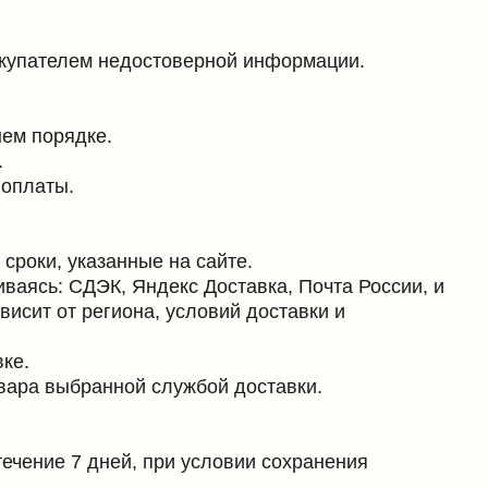
нные на сайте.
, Яндекс Доставка, Почта России, и
она, условий доставки и
ной службой доставки.
ей, при условии сохранения
 вид, потребительские свойства,
рат товара осуществляется за счёт
озврату или обмену, утверждённого
бмену не подлежат.
) относятся к категории