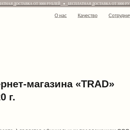
АТНАЯ ДОСТАВКА ОТ 3000 РУБЛЕЙ
БЕСПЛАТНАЯ ДОСТАВКА ОТ 3000 Р
О нас
Качество
Сотрудничество
ет-магазина «TRAD»
») является официальным предложением ООО «Провант» (
бом с любым физическим лицом (далее — «Покупатель») н