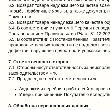
продовольственных товаров и не подлежат возврату и
дефектов, нарушения целостности упаковки, несоответ
7. Ответственность сторон
7.1. Стороны несут ответственность за неисполнение
законодательством РФ.
7.2. Продавец не несёт ответственности за:
Задержки и перебои в работе сайта, произошедш
Ущерб, причинённый Покупателю вследствие непр
8. Обработка персональных данных
8.1. Покупатель, оформляя заказ на сайте
www.trad.on
Федеральным законом № 152-ФЗ «О персональных да
8.2. Политика конфиденциальности и обработки персо
8.3. Продавец обязуется не раскрывать полученную о
законодательством РФ.
8.4. Цель обработки персональных данных: выполнение
предоставление информации о товарах и услугах, обр
8.5. Покупатель вправе отозвать своё согласие на о
9. Заключительные положения