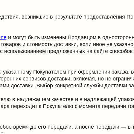
огут быть изменены Продавцом в одностороннем порядке.
в и стоимость доставки, если иное не указано.
ользованием предложенных на сайте способов оплаты.
анному Покупателем при оформлении заказа, в сроки, указа
их сервисов доставки, включая, но не ограничиваясь: СДЭК
тавки. Выбор конкретной службы доставки зависит от реги
в надлежащем качестве и в надлежащей упаковке.
переходит к Покупателю с момента передачи товара выбран
время до его передачи, а после передачи — в течение 7 дн
если товар не был в употреблении, сохранены его товарный
ждающий факт и условия покупки указанного товара. Возв
ляется в соответствии с законодательством РФ.
ьственных товаров надлежащего качества, не подлежащих в
63, пищевые продукты надлежащего качества возврату и о
РФ от 19.01.1998 №55, биологически активные добавки (БАД