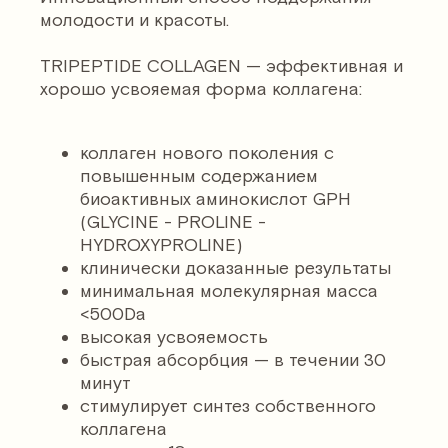
молодости и красоты.
TRIPEPTIDE COLLAGEN — эффективная и
хорошо усвояемая форма коллагена:
коллаген нового поколения с
повышенным содержанием
биоактивных аминокислот GPH
(GLYCINE - PROLINE -
HYDROXYPROLINE)
клинически доказанные результаты
минимальная молекулярная масса
<500Dа
высокая усвояемость
быстрая абсорбция — в течении 30
БЕЗ ВКУСА
БЕЗ ЗАПАХА
SUGAR FREE
минут
стимулирует синтез собственного
Инновационный способ
коллагена
поддержания красоты и