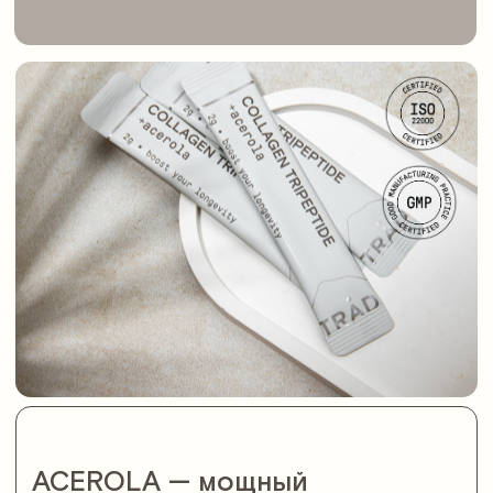
Подписаться на рассылку
Контакты
+7 (495) 764-28-80
info@trad.one
Разделы каталога
Разделы сайта
Протеин
О бренде
Коллаген
Оплата и доставка
Биодобавки
Контакты
Wellness-аксессуары
Сотрудничество
Боксы
Качество
Акции
Политика конфиденциальности
Оферта
© ООО «Провант», 2026